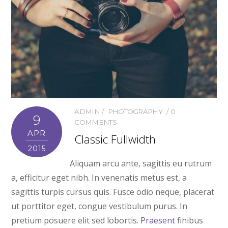
ADMIN
PHOTOGRAPHY
0
9
COMMENTS
APR
Classic Fullwidth
2015
Aliquam arcu ante, sagittis eu rutrum
a, efficitur eget nibh. In venenatis metus est, a
sagittis turpis cursus quis. Fusce odio neque, placerat
ut porttitor eget, congue vestibulum purus. In
pretium posuere elit sed lobortis.
Praesent
finibus