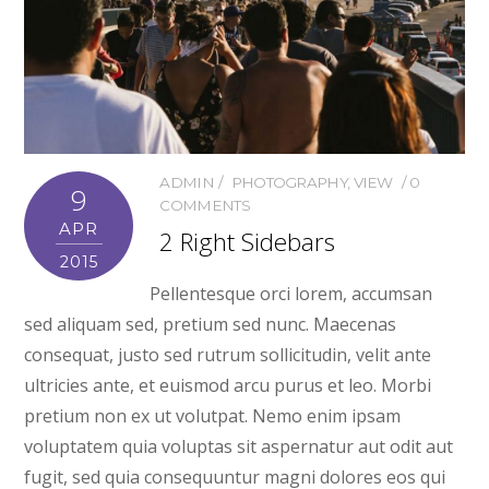
ADMIN
PHOTOGRAPHY
,
VIEW
0
9
COMMENTS
APR
2 Right Sidebars
2015
Pellentesque orci lorem, accumsan
sed aliquam sed, pretium sed nunc. Maecenas
consequat, justo sed rutrum sollicitudin, velit ante
ultricies ante, et euismod arcu purus et leo. Morbi
pretium non ex ut volutpat. Nemo enim ipsam
voluptatem quia voluptas sit aspernatur aut odit aut
fugit, sed quia consequuntur magni dolores eos qui