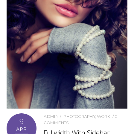
ADMIN
PHOTOGRAPHY
,
WORK
0
9
COMMENTS
APR
Fullwidth With Sidebar