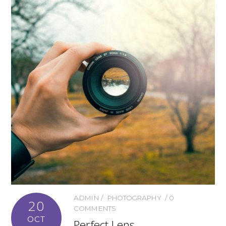
ADMIN
PHOTOGRAPHY
0
20
COMMENTS
OCT
Perfect Lens