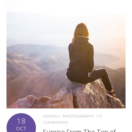
ADMIN
PHOTOGRAPHY
0
18
COMMENTS
OCT
Sunrise From The Top of