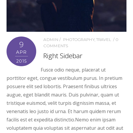
ADMIN
PHOTOGRAPHY
,
TRAVEL
0
9
COMMENTS
APR
Right Sidebar
2015
Fusce odio neque, placerat ut
porttitor eget, congue vestibulum purus. In pretium
posuere elit sed lobortis. Praesent finibus ultrices
augue, eget blandit mauris. Duis pulvinar, quam ut
tristique euismod, velit turpis dignissim massa, et
venenatis leo justo id urna. Et harum quidem rerum
facilis est et expedita distinctio.Nemo enim ipsam
voluptatem quia voluptas sit aspernatur aut odit aut