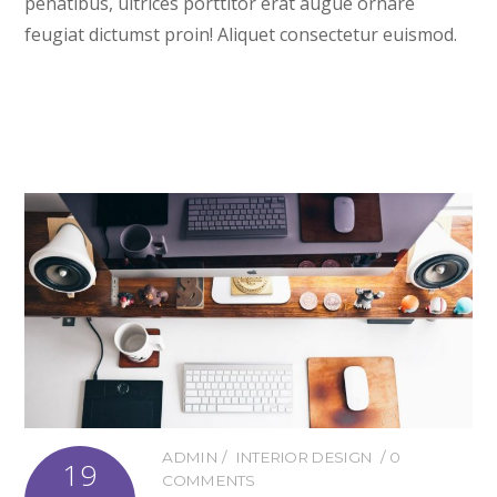
penatibus, ultrices porttitor erat augue ornare
feugiat dictumst proin! Aliquet consectetur euismod.
ADMIN
INTERIOR DESIGN
0
19
COMMENTS