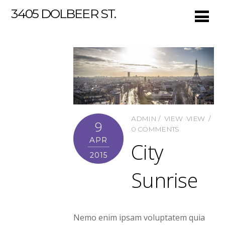
3405 DOLBEER ST.
ADMIN
VIEW
VIEW
9
0 COMMENTS
APR
City
2015
Sunrise
Nemo enim ipsam voluptatem quia